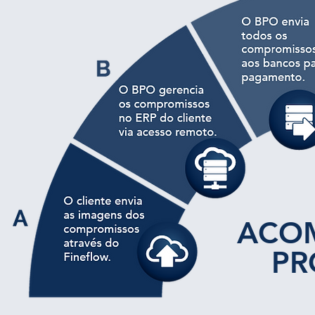
ACO
PR